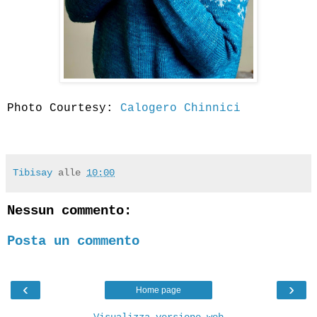
Photo Courtesy:
Calogero Chinnici
Tibisay
alle
10:00
Nessun commento:
Posta un commento
‹
›
Home page
Visualizza versione web